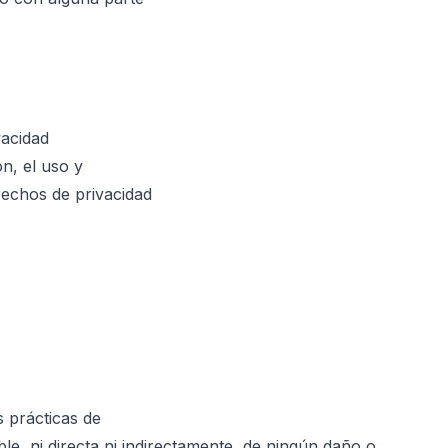
vacidad
n, el uso y
erechos de privacidad
s prácticas de
e, ni directa ni indirectamente, de ningún daño o