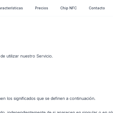
racterísticas
Precios
Chip NFC
Contacto
e utilizar nuestro Servicio.
nen los significados que se definen a continuación.
cado, independientemente de si aparecen en singular o en plu