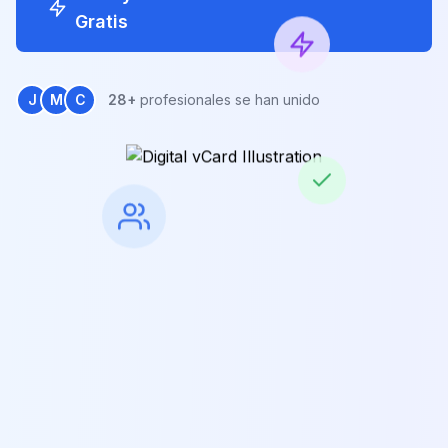
Gratis
J
M
C
28+
profesionales se han unido